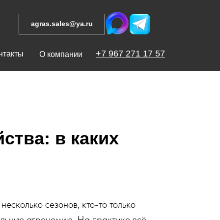
agras.sales@ya.ru
+7 967 271 17 57
нтакты
О компании
ства: в каких
несколько сезонов, кто-то только
еальную агрономию. На практике всё