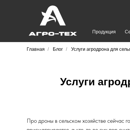
Продукция
С
Главная
/
Блог
/
Услуги агродрона для сель
Услуги агрод
Про дроны в сельском хозяйстве сейчас го
присматривается, а кто-то до сих пор счи