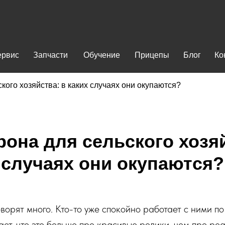
ервис
Запчасти
Обучение
Прицепы
Блог
Ко
ского хозяйства: в каких случаях они окупаются?
рона для сельского хозяй
случаях они окупаются?
ворят много. Кто-то уже спокойно работает с ними по 
тает, что это больше про красивые ролики, чем про р