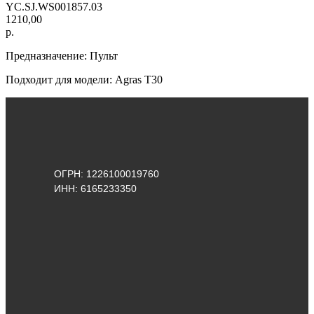
YC.SJ.WS001857.03
1210,00
р.
Предназначение: Пульт
Подходит для модели: Agras Т30
ОГРН: 1226100019760
ИНН: 6165233350