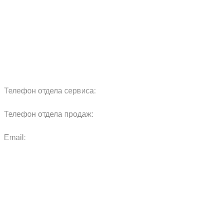
Реквизиты
Блог
Запчасти
Обучение
Прицепы
Оплата и доставка
Карта сайта
Телефон отдела сервиса:
+7 960 457 97 69
Телефон отдела продаж:
+7 967 271 17 57
Email:
agras.sales@ya.ru
ООО «Агро Технологии»
Политика конфиденциальности