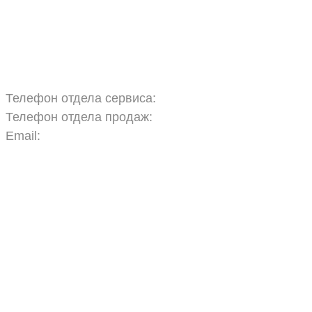
Запчасти
Обучение
Прицепы
Оплата и доставка
Карта сайта
Телефон отдела сервиса:
+7 960 457 97 69
Телефон отдела продаж:
+7 967 271 17 57
Email:
agras.sales@ya.ru
ООО «Агро Технологии»
Политика конфиденциальности