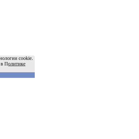
нологии cookie.
 в П
олитике