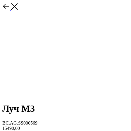
Луч M3
BC.AG.SS000569
15490,00