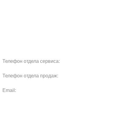
Сервис
Реквизиты
Блог
Запчасти
Обучение
Прицепы
Оплата и доставка
Карта сайта
Телефон отдела сервиса:
+7 960 457 97 69
Телефон отдела продаж:
+7 967 271 17 57
Email:
agras.sales@ya.ru
ООО «Агро Технологии»
Политика конфиденциальности