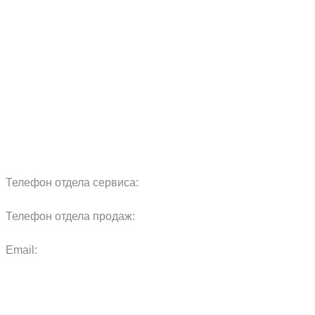
О компании
Продукция
Сервис
Реквизиты
Блог
Запчасти
Обучение
Прицепы
Оплата и доставка
Карта сайта
Телефон отдела сервиса:
+7 960 457 97 69
Телефон отдела продаж:
+7 967 271 17 57
Email:
agras.sales@ya.ru
ООО «Агро Технологии»
Политика конфиденциальности