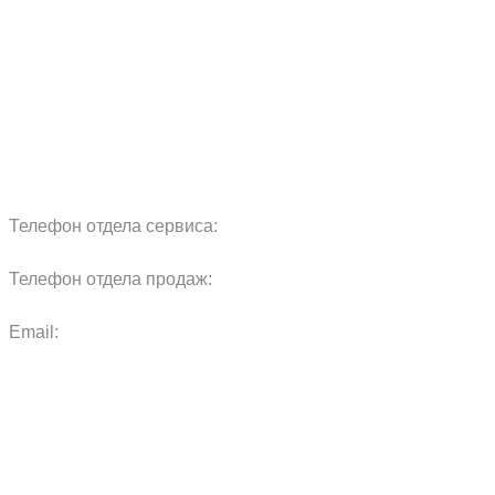
Сервис
Реквизиты
Блог
Запчасти
Обучение
Прицепы
Оплата и доставка
Карта сайта
Телефон отдела сервиса:
+7 960 457 97 69
Телефон отдела продаж:
+7 967 271 17 57
Email:
agras.sales@ya.ru
ООО «Агро Технологии»
Политика конфиденциальности