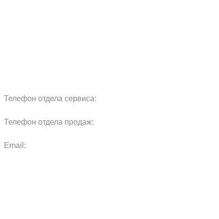
Сервис
Реквизиты
Блог
Запчасти
Обучение
Прицепы
Оплата и доставка
Карта сайта
Телефон отдела сервиса:
+7 960 457 97 69
Телефон отдела продаж:
+7 967 271 17 57
Email:
agras.sales@ya.ru
ООО «Агро Технологии»
Политика конфиденциальности