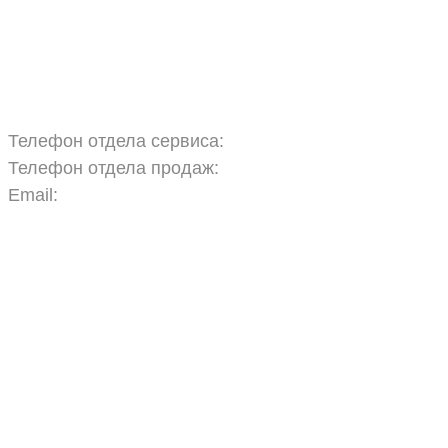
Запчасти
Обучение
Прицепы
Оплата и доставка
Карта сайта
Телефон отдела сервиса:
+7 960 457 97 69
Телефон отдела продаж:
+7 967 271 17 57
Email:
agras.sales@ya.ru
ООО «Агро Технологии»
Политика конфиденциальности