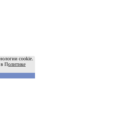
нологии cookie.
 в П
олитике