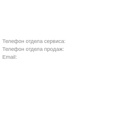
Запчасти
Обучение
Прицепы
Оплата и доставка
Карта сайта
Телефон отдела сервиса:
+7 960 457 97 69
Телефон отдела продаж:
+7 967 271 17 57
Email:
agras.sales@ya.ru
ООО «Агро Технологии»
Политика конфиденциальности