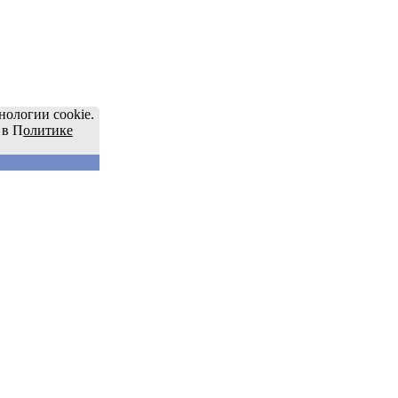
нологии cookie.
 в П
олитике