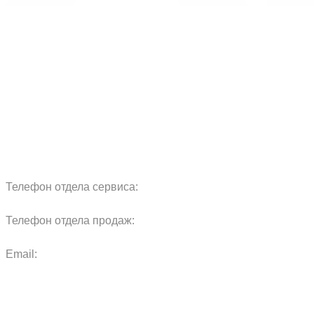
О компании
Продукция
Сервис
Реквизиты
Блог
Запчасти
Обучение
Прицепы
Оплата и доставка
Карта сайта
Телефон отдела сервиса:
+7 960 457 97 69
Телефон отдела продаж:
+7 967 271 17 57
Email:
agras.sales@ya.ru
ООО «Агро Технологии»
Политика конфиденциальности