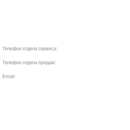
Блог
Запчасти
Обучение
Прицепы
Оплата и доставка
Карта сайта
Телефон отдела сервиса:
+7 960 457 97 69
Телефон отдела продаж:
+7 967 271 17 57
Email:
agras.sales@ya.ru
ООО «Агро Технологии»
Политика конфиденциальности