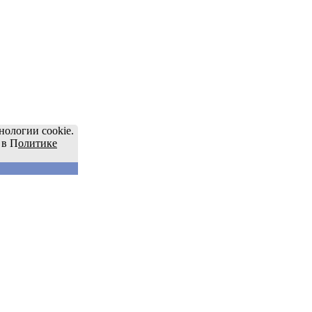
нологии cookie.
 в П
олитике