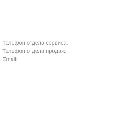
Запчасти
Обучение
Прицепы
Оплата и доставка
Карта сайта
Телефон отдела сервиса:
+7 960 457 97 69
Телефон отдела продаж:
+7 967 271 17 57
Email:
agras.sales@ya.ru
ООО «Агро Технологии»
Политика конфиденциальности