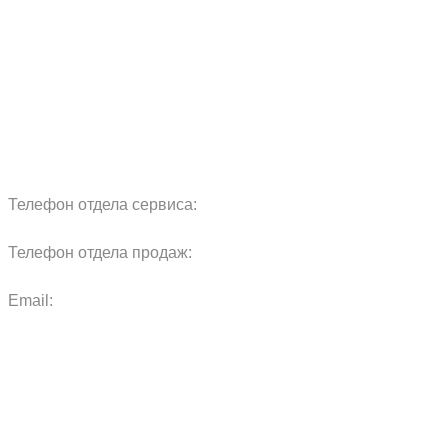
Сервис
Реквизиты
Блог
Запчасти
Обучение
Прицепы
Оплата и доставка
Карта сайта
Телефон отдела сервиса:
+7 960 457 97 69
Телефон отдела продаж:
+7 967 271 17 57
Email:
agras.sales@ya.ru
ООО «Агро Технологии»
Политика конфиденциальности