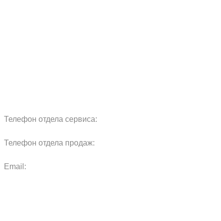
О компании
Продукция
Сервис
Реквизиты
Блог
Запчасти
Обучение
Прицепы
Оплата и доставка
Карта сайта
Телефон отдела сервиса:
+7 960 457 97 69
Телефон отдела продаж:
+7 967 271 17 57
Email:
agras.sales@ya.ru
ООО «Агро Технологии»
Политика конфиденциальности