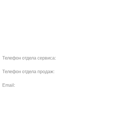
Сервис
Реквизиты
Блог
Запчасти
Обучение
Прицепы
Оплата и доставка
Карта сайта
Телефон отдела сервиса:
+7 960 457 97 69
Телефон отдела продаж:
+7 967 271 17 57
Email:
agras.sales@ya.ru
ООО «Агро Технологии»
Политика конфиденциальности