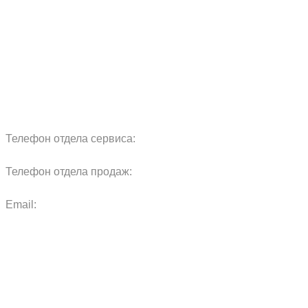
Сервис
Реквизиты
Блог
Запчасти
Обучение
Прицепы
Оплата и доставка
Карта сайта
Телефон отдела сервиса:
+7 960 457 97 69
Телефон отдела продаж:
+7 967 271 17 57
Email:
agras.sales@ya.ru
ООО «Агро Технологии»
Политика конфиденциальности