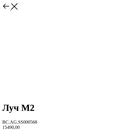
Луч M2
BC.AG.SS000568
15490,00