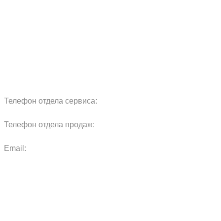
Сервис
Реквизиты
Блог
Запчасти
Обучение
Прицепы
Оплата и доставка
Карта сайта
Телефон отдела сервиса:
+7 960 457 97 69
Телефон отдела продаж:
+7 967 271 17 57
Email:
agras.sales@ya.ru
ООО «Агро Технологии»
Политика конфиденциальности