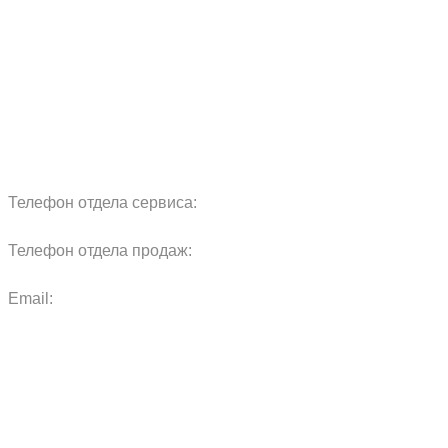
Сервис
Реквизиты
Блог
Запчасти
Обучение
Прицепы
Оплата и доставка
Карта сайта
Телефон отдела сервиса:
+7 960 457 97 69
Телефон отдела продаж:
+7 967 271 17 57
Email:
agras.sales@ya.ru
ООО «Агро Технологии»
Политика конфиденциальности