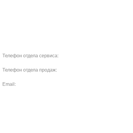
Реквизиты
Блог
Запчасти
Обучение
Прицепы
Оплата и доставка
Карта сайта
Телефон отдела сервиса:
+7 960 457 97 69
Телефон отдела продаж:
+7 967 271 17 57
Email:
agras.sales@ya.ru
ООО «Агро Технологии»
Политика конфиденциальности