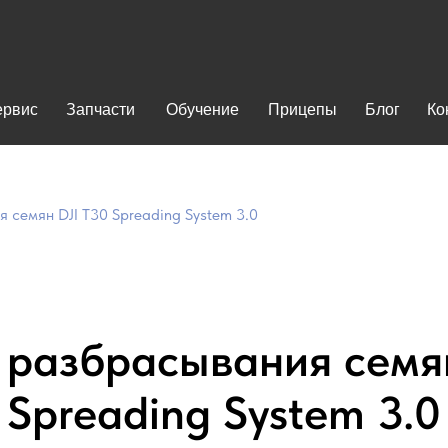
ервис
Запчасти
Обучение
Прицепы
Блог
Ко
семян DJI T30 Spreading System 3.0
 разбрасывания семян
Spreading System 3.0