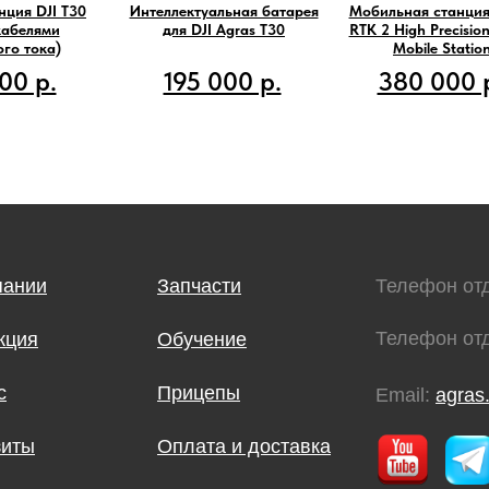
нция DJI T30
Интеллектуальная батарея
Мобильная станция 
кабелями
для DJI Agras T30
RTK 2 High Precisi
го тока)
Mobile Statio
00 р.
195 000 р.
380 000 
пании
Запчасти
Телефон от
Телефон от
кция
Обучение
с
Прицепы
Email:
agras
зиты
Оплата и доставка