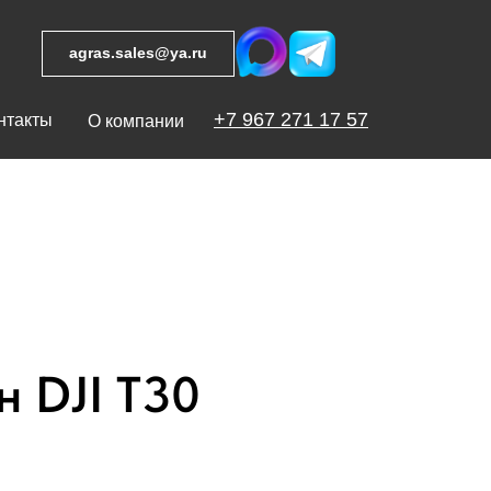
agras.sales@ya.ru
+7 967 271 17 57
нтакты
О компании
 DJI T30