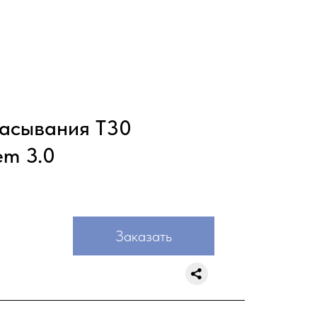
асывания T30
em 3.0
Заказать