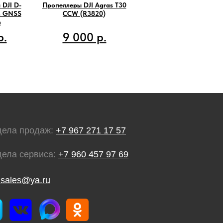
DJI D-
Пропеллеры DJI Agras T30
on GNSS
CCW (R3820)
n
р.
9 000 р.
дела продаж:
+7 967 271 17 57
дела сервиса:
+7 960 457 97 69
.sales@ya.ru