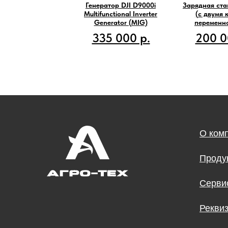
Генератор DJI D9000i
Зарядная ста
Multifunctional Inverter
(с двумя 
Generator (MIG)
переменно
335 000 р.
200 0
О ком
Проду
Серви
Рекви