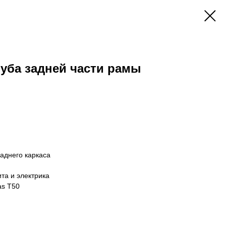
уба задней части рамы
аднего каркаса
та и электрика
as T50