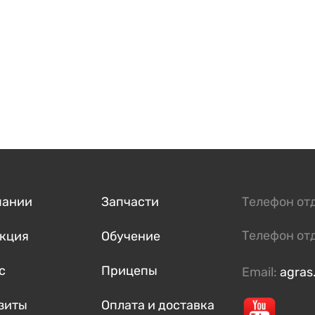
пании
Запчасти
Телефон от
Телефон от
кция
Обучение
с
Прицепы
Email:
agras
зиты
Оплата и доставка