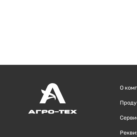
О ком
Проду
Серви
Рекви