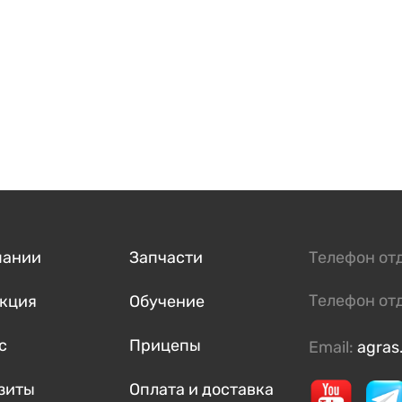
пании
Запчасти
Телефон от
Телефон от
кция
Обучение
с
Прицепы
Email:
agras
зиты
Оплата и доставка