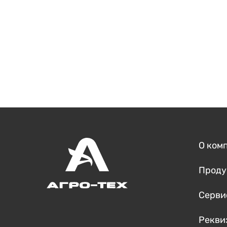
О ком
Проду
Серви
Рекви