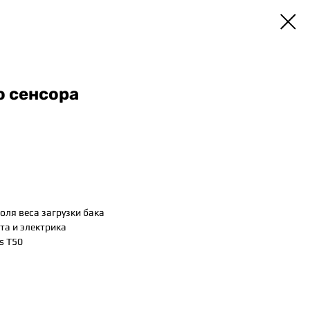
о сенсора
оля веса загрузки бака
та и электрика
s T50