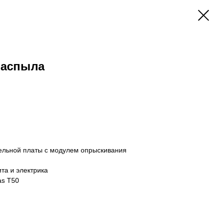
распыла
ельной платы с модулем опрыскивания
та и электрика
as T50