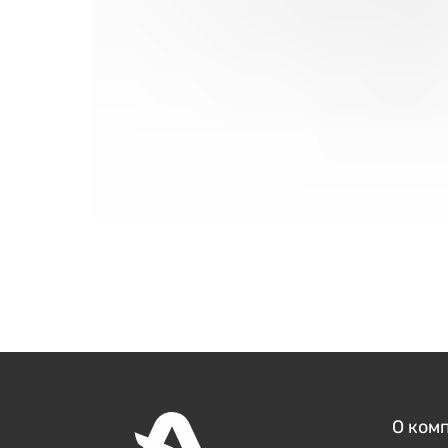
О ком