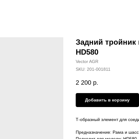
Задний тройник 
HD580
Vector AGR
SKU:
201-001811
2 200
р.
Добавить в корзину
Т-образный элемент для соед
Предназначение: Рама и шасс
Подходит для модели: HD580