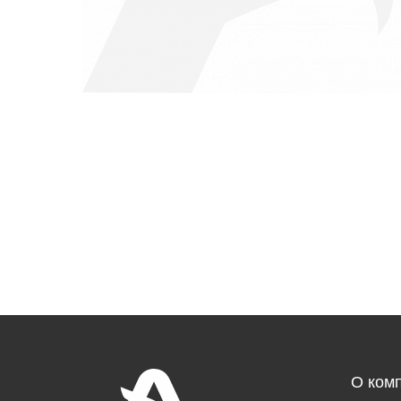
О ком