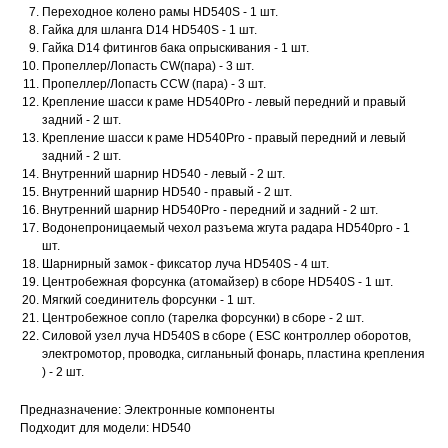
Переходное колено рамы HD540S - 1 шт.
Гайка для шланга D14 HD540S - 1 шт.
Гайка D14 фитингов бака опрыскивания - 1 шт.
Пропеллер/Лопасть CW(пара) - 3 шт.
Пропеллер/Лопасть CCW (пара) - 3 шт.
Крепление шасси к раме HD540Pro - левый передний и правый
задний - 2 шт.
Крепление шасси к раме HD540Pro - правый передний и левый
задний - 2 шт.
Внутренний шарнир HD540 - левый - 2 шт.
Внутренний шарнир HD540 - правый - 2 шт.
Внутренний шарнир HD540Pro - передний и задний - 2 шт.
Водонепроницаемый чехол разъема жгута радара HD540pro - 1
шт.
Шарнирный замок - фиксатор луча HD540S - 4 шт.
Центробежная форсунка (атомайзер) в сборе HD540S - 1 шт.
Мягкий соединитель форсунки - 1 шт.
Центробежное сопло (тарелка форсунки) в сборе - 2 шт.
Силовой узел луча HD540S в сборе ( ESC контроллер оборотов,
электромотор, проводка, сигланьный фонарь, пластина крепления
) - 2 шт.
Предназначение: Электронные компоненты
Подходит для модели: HD540